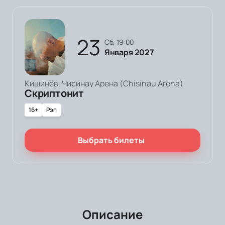
23
сб, 19:00
Января 2027
Кишинёв, Чисинау Арена (Chisinau Arena)
Скриптонит
16+
Рэп
Выбрать билеты
Описание